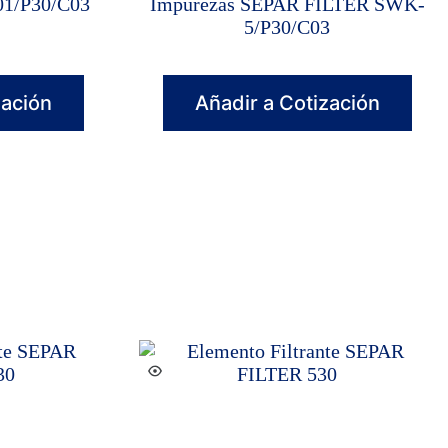
1/P30/C03
Impurezas SEPAR FILTER SWK-
5/P30/C03
zación
Añadir a Cotización