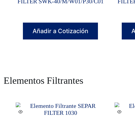
FILTER SWK-40/M/W01/P30/C01
FILTE
Añadir a Cotización
A
Elementos Filtrantes