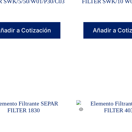
R SWK/5/50/W01/P30/C03
FILTER SWK/10 W0
ñadir a Cotización
Añadir a Coti