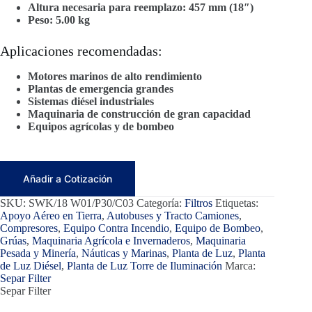
Altura necesaria para reemplazo: 457 mm (18″)
Peso: 5.00 kg
Aplicaciones recomendadas:
Motores marinos de alto rendimiento
Plantas de emergencia grandes
Sistemas diésel industriales
Maquinaria de construcción de gran capacidad
Equipos agrícolas y de bombeo
Añadir a Cotización
SKU:
SWK/18 W01/P30/C03
Categoría:
Filtros
Etiquetas:
Apoyo Aéreo en Tierra
,
Autobuses y Tracto Camiones
,
Compresores
,
Equipo Contra Incendio
,
Equipo de Bombeo
,
Grúas
,
Maquinaria Agrícola e Invernaderos
,
Maquinaria
Pesada y Minería
,
Náuticas y Marinas
,
Planta de Luz
,
Planta
de Luz Diésel
,
Planta de Luz Torre de Iluminación
Marca:
Separ Filter
Separ Filter