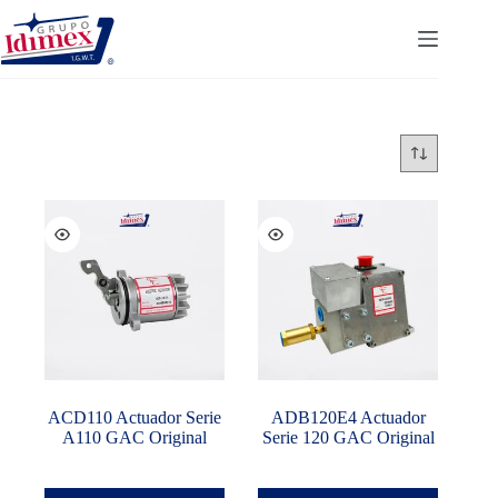
Saltar
al
contenido
ACD110 Actuador Serie
ADB120E4 Actuador
A110 GAC Original
Serie 120 GAC Original