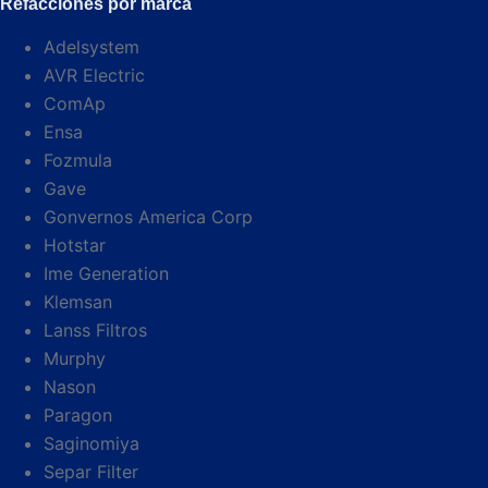
Refacciones por marca
Adelsystem
AVR Electric
ComAp
Ensa
Fozmula
Gave
Gonvernos America Corp
Hotstar
Ime Generation
Klemsan
Lanss Filtros
Murphy
Nason
Paragon
Saginomiya
Separ Filter