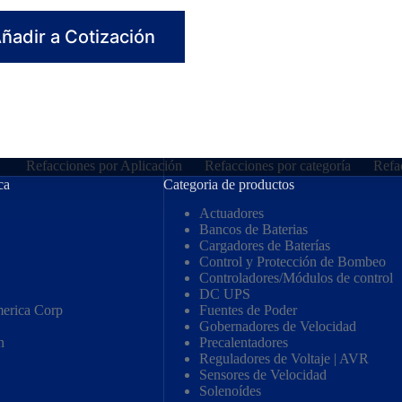
ñadir a Cotización
Refacciones por Aplicación
Refacciones por categoría
Refa
ca
Categoria de productos
Actuadores
Bancos de Baterias
Cargadores de Baterías
Control y Protección de Bombeo
Controladores/Módulos de control
DC UPS
erica Corp
Fuentes de Poder
Gobernadores de Velocidad
n
Precalentadores
Reguladores de Voltaje | AVR
Sensores de Velocidad
Solenoídes