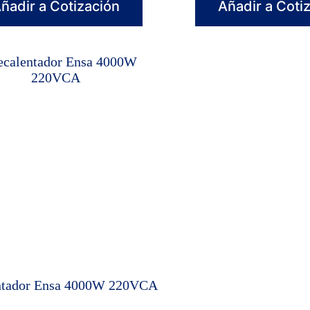
ñadir a Cotización
Añadir a Coti
ntador Ensa 4000W 220VCA