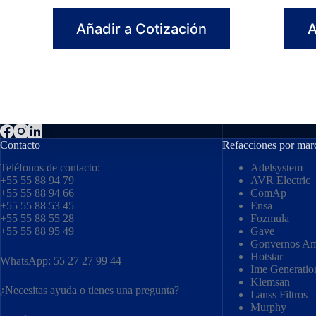
Añadir a Cotización
A
Contacto
Refacciones por mar
Teléfonos de contacto:
Adelsystem
+55 55 88 94 79
AVR Electric
+55 55 88 94 66
ComAp
+55 55 88 53 45
Ensa
+55 55 88 55 28
Fozmula
+55 55 88 95 49
Gave
Gonvernos Am
Hotstar
WhatsApp: 55 27 27 99 44
Ime Generatio
Klemsan
¿Necesitas ayuda o tienes una pregunta?
Lanss Filtros
Murphy