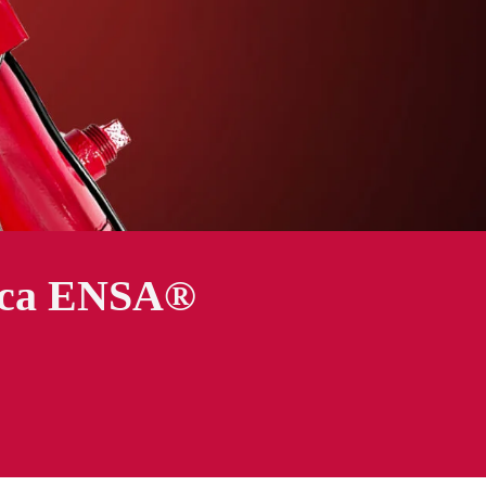
rca ENSA®