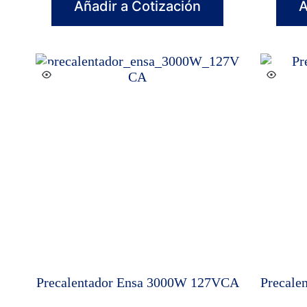
Añadir a Cotización
A
Precalentador Ensa 3000W 127VCA
Precale