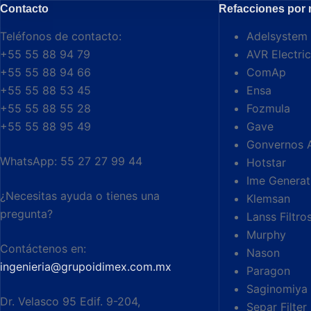
Contacto
Refacciones por
Teléfonos de contacto:
Adelsystem
+55 55 88 94 79
AVR Electric
+55 55 88 94 66
ComAp
+55 55 88 53 45
Ensa
+55 55 88 55 28
Fozmula
+55 55 88 95 49
Gave
Gonvernos 
WhatsApp: 55 27 27 99 44
Hotstar
Ime Generat
¿Necesitas ayuda o tienes una
Klemsan
pregunta?
Lanss Filtro
Murphy
Contáctenos en:
Nason
ingenieria@grupoidimex.com.mx
Paragon
Saginomiya
Dr. Velasco 95 Edif. 9-204,
Separ Filter