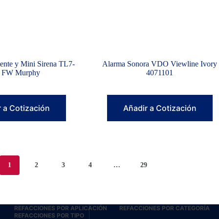
tente y Mini Sirena TL7-
Alarma Sonora VDO Viewline Ivory
 FW Murphy
4071101
 a Cotización
Añadir a Cotización
1
2
3
4
…
29
REFACCIONES POR APLICACIÓN
REFACCIONES POR CATEGORÍA
REFACCIONES POR TIPO