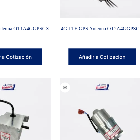
Antenna OT1A4GGPSCX
4G LTE GPS Antenna OT2A4GGPS
 a Cotización
Añadir a Cotización