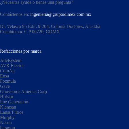
¿Necesitas ayuda o tienes una pregunta?
Contáctenos en:
ingenieria@grupoidimex.com.mx
Dr. Velasco 95 Edif. 9-204, Colonia Doctores, Alcaldía
Cuauhtémoc C.P 06720, CDMX​
Refacciones por marca
Adelsystem
AVR Electric
ComAp
Ensa
Fozmula
Gave
Gonvernos America Corp
Hotstar
Ime Generation
Klemsan
Lanss Filtros
Murphy
Nason
Paragon