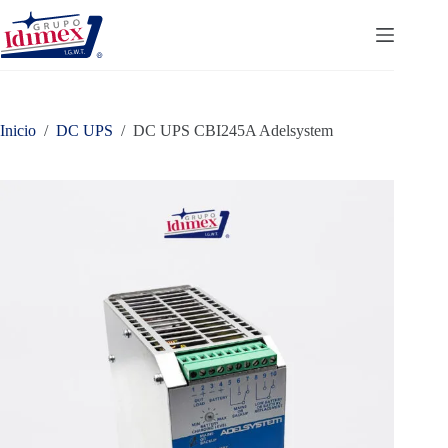
Saltar
al
contenido
Inicio
/
DC UPS
/
DC UPS CBI245A Adelsystem