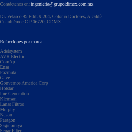
Contáctenos en:
ingenieria@grupoidimex.com.mx
Dr. Velasco 95 Edif. 9-204, Colonia Doctores, Alcaldía
Cuauhtémoc C.P 06720, CDMX​
Refacciones por marca
Adelsystem
AVR Electric
ComAp
Ensa
Fozmula
Gave
Gonvernos America Corp
Hotstar
Ime Generation
Klemsan
Lanss Filtros
Murphy
Nason
Paragon
Saginomiya
Separ Filter