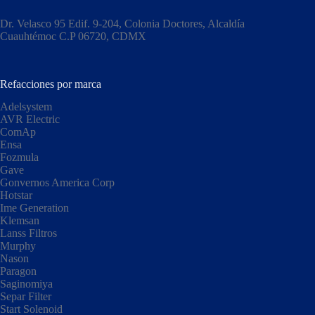
Dr. Velasco 95 Edif. 9-204, Colonia Doctores, Alcaldía
Cuauhtémoc C.P 06720, CDMX​
Refacciones por marca
Adelsystem
AVR Electric
ComAp
Ensa
Fozmula
Gave
Gonvernos America Corp
Hotstar
Ime Generation
Klemsan
Lanss Filtros
Murphy
Nason
Paragon
Saginomiya
Separ Filter
Start Solenoid