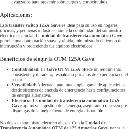
avanzados para prevenir sobrecargas y cortocircuitos.
Aplicaciones:
Esta
transfer switch 125A Gave
es ideal para su uso en hogares,
oficinas, y pequeñas industrias donde la continuidad del suministro
eléctrico es crucial. La
unidad de transferencia automática Gave
permite una conmutación suave y rápida, minimizando el tiempo de
interrupción y protegiendo tus equipos electrónicos.
Beneficios de elegir la OTM 125A Gave:
Confiabilidad
: La
Gave OTM 125A
ofrece un rendimiento
consistente y duradero, respaldado por años de experiencia en el
sector.
Versatilidad
: Adecuada para una amplia gama de aplicaciones,
desde sistemas de energía de emergencia hasta configuraciones
de energía alternativa.
Eficiencia
: La
unidad de transferencia automática 125A
Gave
optimiza la gestión de la energía, asegurando que siempre
dispongas de la mejor fuente de energía disponible.
No dejes tu suministro eléctrico al azar. Con la
Unidad de
Transferencia Automática OTM de 125 Amperios Gave
, tienes la