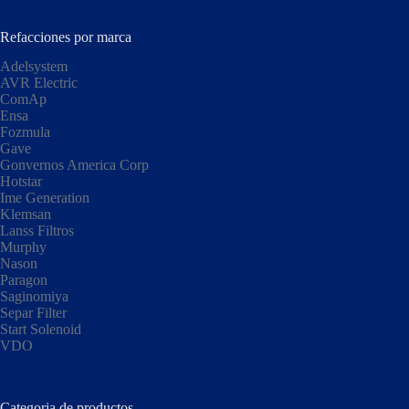
Refacciones por marca
Adelsystem
AVR Electric
ComAp
Ensa
Fozmula
Gave
Gonvernos America Corp
Hotstar
Ime Generation
Klemsan
Lanss Filtros
Murphy
Nason
Paragon
Saginomiya
Separ Filter
Start Solenoid
VDO
Categoria de productos