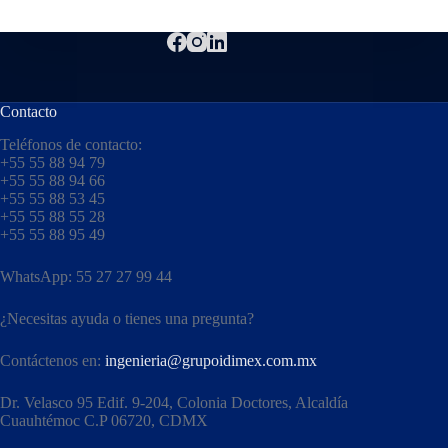
Contacto
Teléfonos de contacto:
+55 55 88 94 79
+55 55 88 94 66
+55 55 88 53 45
+55 55 88 55 28
+55 55 88 95 49
WhatsApp: 55 27 27 99 44
¿Necesitas ayuda o tienes una pregunta?
Contáctenos en:
ingenieria@grupoidimex.com.mx
Dr. Velasco 95 Edif. 9-204, Colonia Doctores, Alcaldía
Cuauhtémoc C.P 06720, CDMX​