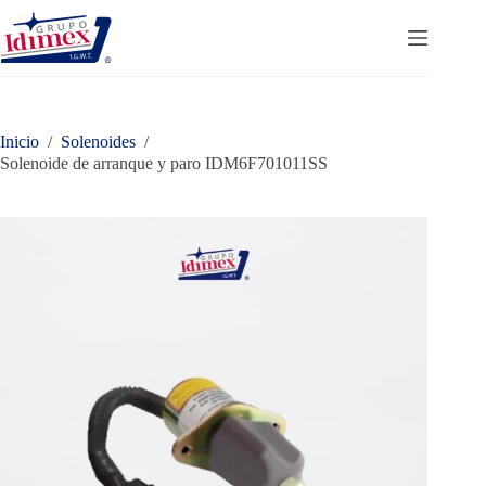
Saltar
al
contenido
Inicio
/
Solenoides
/
Solenoide de arranque y paro IDM6F701011SS