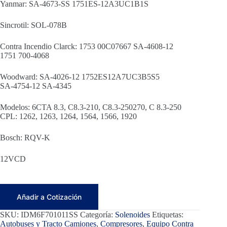
Yanmar: SA-4673-SS 1751ES-12A3UC1B1S
Sincrotil: SOL-078B
Contra Incendio Clarck: 1753 00C07667 SA-4608-12
1751 700-4068
Woodward: SA-4026-12 1752ES12A7UC3B5S5
SA-4754-12 SA-4345
Modelos: 6CTA 8.3, C8.3-210, C8.3-250270, C 8.3-250
CPL: 1262, 1263, 1264, 1564, 1566, 1920
Bosch: RQV-K
12VCD
Añadir a Cotización
SKU:
IDM6F701011SS
Categoría:
Solenoides
Etiquetas:
Autobuses y Tracto Camiones
,
Compresores
,
Equipo Contra