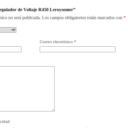
Regulador de Voltaje R450 Leroysomer”
nico no será publicada.
Los campos obligatorios están marcados con
*
Correo electrónico
*
acidad