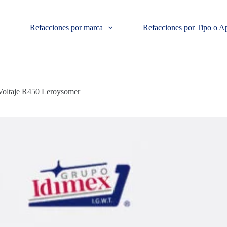
Refacciones por marca
Refacciones por Tipo o A
Voltaje R450 Leroysomer