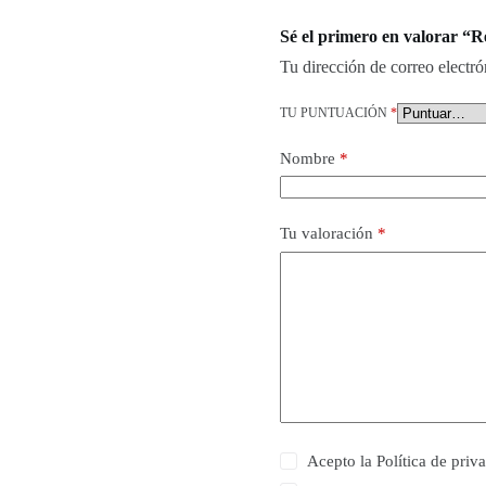
Sé el primero en valorar “
Tu dirección de correo electró
TU PUNTUACIÓN
*
Nombre
*
Tu valoración
*
Acepto la
Política de priv