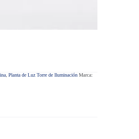
ina
,
Planta de Luz Torre de Iluminación
Marca: