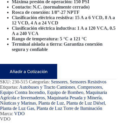
Máxima presión de operación: 150 PSI
Contacto: N.C. (normalmente cerrado)
Rosca de conexión: 1/8”-27 NPTF
Clasificación eléctrica resistiva: 15 A a 6 VCD, 8 A a
12 VCD, 4 A a 24 VCD
Clasificación eléctrica inductiva: 1 A a 120 VCA, 0.5
A a 240 VCA
Rango de temperatura: 5 °C a 121 °C
Terminal aislada a tierra: Garantiza conexión
segura y confiable
Añadir a Cotización
SKU:
230-515
Categorías:
Sensores
,
Sensores Resistivos
Etiquetas:
Autobuses y Tracto Camiones
,
Compresores
,
Equipo Contra Incendio
,
Equipo de Bombeo
,
Maquinaria
Agrícola e Invernaderos
,
Maquinaria Pesada y Minería
,
Náuticas y Marinas
,
Planta de Luz
,
Planta de Luz Diésel
,
Planta de Luz Gas
,
Planta de Luz Torre de Iluminación
Marca:
VDO
VDO