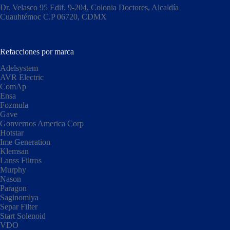
Dr. Velasco 95 Edif. 9-204, Colonia Doctores, Alcaldía
Cuauhtémoc C.P 06720, CDMX​
Refacciones por marca
Adelsystem
AVR Electric
ComAp
Ensa
Fozmula
Gave
Gonvernos America Corp
Hotstar
Ime Generation
Klemsan
Lanss Filtros
Murphy
Nason
Paragon
Saginomiya
Separ Filter
Start Solenoid
VDO