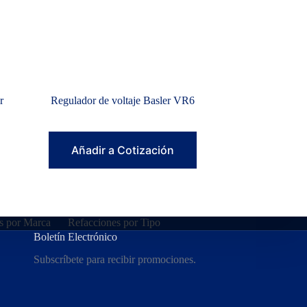
r
Regulador de voltaje Basler VR6
Añadir a Cotización
s por Marca
Refacciones por Tipo
Boletín Electrónico
Subscríbete para recibir promociones.