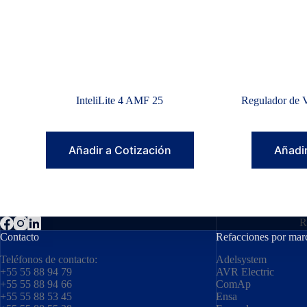
InteliLite 4 AMF 25
Regulador de 
Añadir a Cotización
Añadir
R
Contacto
Refacciones por mar
Teléfonos de contacto:
Adelsystem
+55 55 88 94 79
AVR Electric
+55 55 88 94 66
ComAp
+55 55 88 53 45
Ensa