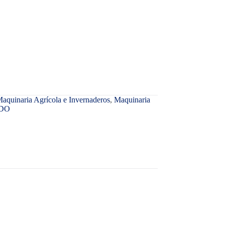
aquinaria Agrícola e Invernaderos
,
Maquinaria
DO