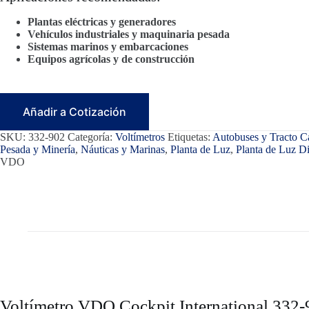
Plantas eléctricas y generadores
Vehículos industriales y maquinaria pesada
Sistemas marinos y embarcaciones
Equipos agrícolas y de construcción
Añadir a Cotización
SKU:
332-902
Categoría:
Voltímetros
Etiquetas:
Autobuses y Tracto 
Pesada y Minería
,
Náuticas y Marinas
,
Planta de Luz
,
Planta de Luz Di
VDO
Voltímetro VDO Cockpit International 332