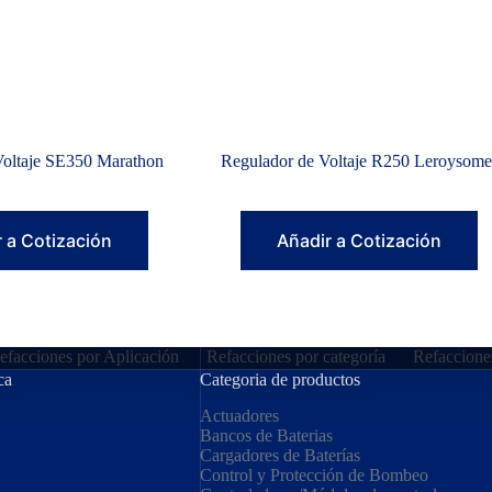
Voltaje SE350 Marathon
Regulador de Voltaje R250 Leroysome
 a Cotización
Añadir a Cotización
efacciones por Aplicación
Refacciones por categoría
Refaccione
ca
Categoria de productos
Actuadores
Bancos de Baterias
Cargadores de Baterías
Control y Protección de Bombeo