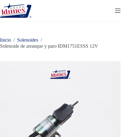
Saltar
al
contenido
Inicio
/
Solenoides
/
Solenoide de arranque y paro IDM1751ESSS 12V