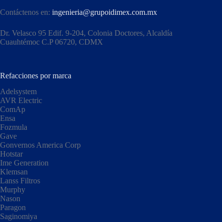
Contáctenos en:
ingenieria@grupoidimex.com.mx
Dr. Velasco 95 Edif. 9-204, Colonia Doctores, Alcaldía
Cuauhtémoc C.P 06720, CDMX​
Refacciones por marca
Adelsystem
AVR Electric
ComAp
Ensa
Fozmula
Gave
Gonvernos America Corp
Hotstar
Ime Generation
Klemsan
Lanss Filtros
Murphy
Nason
Paragon
Saginomiya