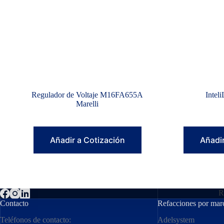
Regulador de Voltaje M16FA655A
Intel
Marelli
Añadir a Cotización
Añadir
R
Contacto
Refacciones por mar
Teléfonos de contacto:
Adelsystem