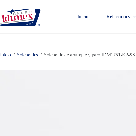
Saltar
al
contenido
Inicio
Refacciones
Inicio
/
Solenoides
/
Solenoide de arranque y paro IDM1751-K2-S