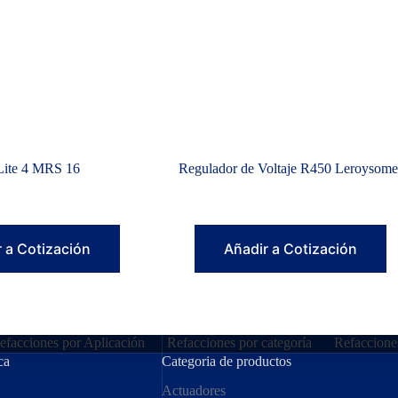
iLite 4 MRS 16
Regulador de Voltaje R450 Leroysome
 a Cotización
Añadir a Cotización
efacciones por Aplicación
Refacciones por categoría
Refaccione
ca
Categoria de productos
Actuadores