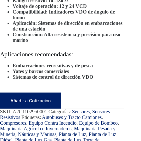
Rango resistivo: 10–180 Ω
Voltaje de operación: 12 y 24 VCD
Compatibilidad: Indicadores VDO de ángulo de
timón
Aplicación: Sistemas de dirección en embarcaciones
de una estación
Construcción: Alta resistencia y precisión para uso
marino
Aplicaciones recomendadas:
Embarcaciones recreativas y de pesca
Yates y barcos comerciales
Sistemas de control de dirección VDO
Añadir a Cotización
SKU:
A2C1102950001
Categorías:
Sensores
,
Sensores
Resistivos
Etiquetas:
Autobuses y Tracto Camiones
,
Compresores
,
Equipo Contra Incendio
,
Equipo de Bombeo
,
Maquinaria Agrícola e Invernaderos
,
Maquinaria Pesada y
Minería
,
Náuticas y Marinas
,
Planta de Luz
,
Planta de Luz
Diésel
,
Planta de Luz Gas
,
Planta de Luz Torre de