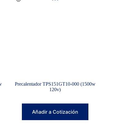
w
Precalentador TPS151GT10-000 (1500w
120v)
Añadir a Cotización