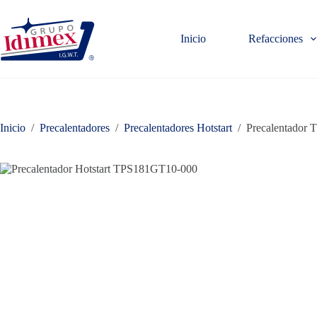
Saltar
al
contenido
Inicio
Refacciones
Inicio
/
Precalentadores
/
Precalentadores Hotstart
/
Precalentador