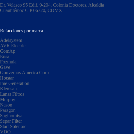
Dr. Velasco 95 Edif. 9-204, Colonia Doctores, Alcaldía
Cuauhtémoc C.P 06720, CDMX​
Refacciones por marca
Adelsystem
AVR Electric
ComAp
Ensa
Fozmula
Gave
Gonvernos America Corp
Hotstar
Ime Generation
Klemsan
Lanss Filtros
Murphy
Nason
Paragon
Saginomiya
Separ Filter
Start Solenoid
VDO