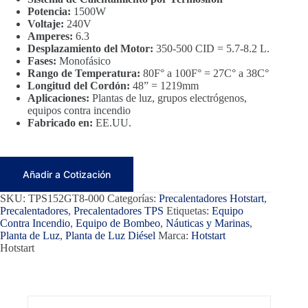
Potencia:
1500W
Voltaje:
240V
Amperes:
6.3
Desplazamiento del Motor:
350-500 CID = 5.7-8.2 L.
Fases:
Monofásico
Rango de Temperatura:
80F° a 100F° = 27C° a 38C°
Longitud del Cordón:
48” = 1219mm
Aplicaciones:
Plantas de luz, grupos electrógenos,
equipos contra incendio
Fabricado en:
EE.UU.
Añadir a Cotización
SKU:
TPS152GT8-000
Categorías:
Precalentadores Hotstart
,
Precalentadores
,
Precalentadores TPS
Etiquetas:
Equipo
Contra Incendio
,
Equipo de Bombeo
,
Náuticas y Marinas
,
Planta de Luz
,
Planta de Luz Diésel
Marca:
Hotstart
Hotstart