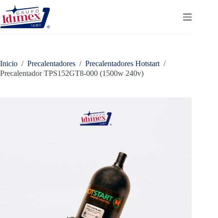
Saltar
al
contenido
Inicio
/
Precalentadores
/
Precalentadores Hotstart
/
Precalentador TPS152GT8-000 (1500w 240v)