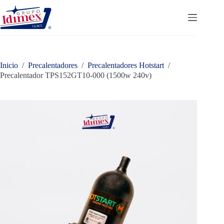
Saltar
al
contenido
Inicio
/
Precalentadores
/
Precalentadores Hotstart
/
Precalentador TPS152GT10-000 (1500w 240v)