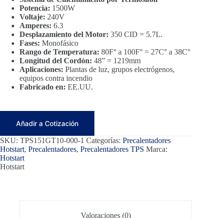
Potencia:
1500W
Voltaje:
240V
Amperes:
6.3
Desplazamiento del Motor:
350 CID = 5.7L.
Fases:
Monofásico
Rango de Temperatura:
80F° a 100F° = 27C° a 38C°
Longitud del Cordón:
48” = 1219mm
Aplicaciones:
Plantas de luz, grupos electrógenos,
equipos contra incendio
Fabricado en:
EE.UU.
Añadir a Cotización
SKU:
TPS151GT10-000-1
Categorías:
Precalentadores
Hotstart
,
Precalentadores
,
Precalentadores TPS
Marca:
Hotstart
Hotstart
Valoraciones (0)