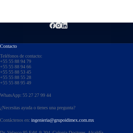
Contacto
Teléfonos de contacto:
+55 55 88 94 79
+55 55 88 94 66
+55 55 88 53 45
+55 55 88 55 28
+55 55 88 95 49
WhatsApp: 55 27 27 99 44
¿Necesitas ayuda o tienes una pregunta?
Contáctenos en:
ingenieria@grupoidimex.com.mx
Dr. Velasco 95 Edif. 9-204, Colonia Doctores, Alcaldía