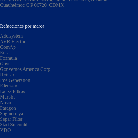
Cuauhtémoc C.P 06720, CDMX​
Refacciones por marca
Adelsystem
AVR Electric
ComAp
Ensa
Fozmula
Gave
Gonvernos America Corp
Hotstar
Ime Generation
Klemsan
Lanss Filtros
Murphy
Nason
Paragon
Saginomiya
Separ Filter
Start Solenoid
VDO