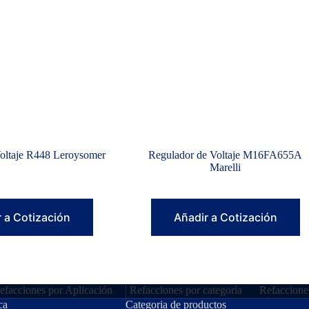
oltaje R448 Leroysomer
Regulador de Voltaje M16FA655A
Marelli
 a Cotización
Añadir a Cotización
efacciones por Aplicación
Refacciones por categoría
Refaccione
ca
Categoria de productos