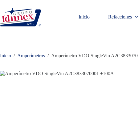
Saltar
al
contenido
Inicio
Refacciones
Inicio
/
Amperímetros
/
Amperímetro VDO SingleViu A2C383307