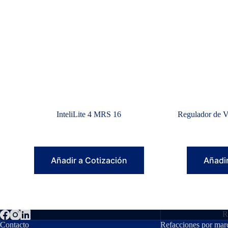
InteliLite 4 MRS 16
Regulador de V
Añadir a Cotización
Añadir
R
Contacto
Refacciones por mar