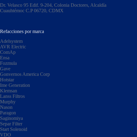
Dr. Velasco 95 Edif. 9-204, Colonia Doctores, Alcaldía
Cuauhtémoc C.P 06720, CDMX​
Refacciones por marca
Adelsystem
AVR Electric
ComAp
Ensa
Fozmula
Gave
Gonvernos America Corp
Hotstar
Ime Generation
Klemsan
Lanss Filtros
Murphy
Nason
Paragon
Saginomiya
Separ Filter
Start Solenoid
VDO