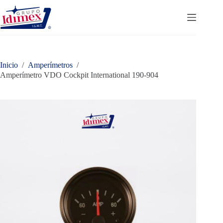
Saltar
al
contenido
Inicio
/
Amperímetros
/
Amperímetro VDO Cockpit International 190-904